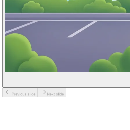
Previous slide
Next slide