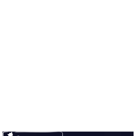
เลือกเกมที่ต้องการเล่น
คลิกที่เกมด้านบนเพื่อเริ่มเล่นทันที